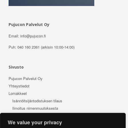
Pujucon Palvelut Oy
Email: info@pujucon.fi
Puh: 040 160 2361 (arkisin 10:00-14:00)
Sivusto
Pujucon Palvelut Oy
Yhteystiedot
Lomakkeet
Isännöitsijäntodistuksen tilaus
Ilmoitus nimenmuutoksesta
Osakkeenomistajan muutostyöilmoitus
We value your privacy
Ilmoitus lapsen syntymästä