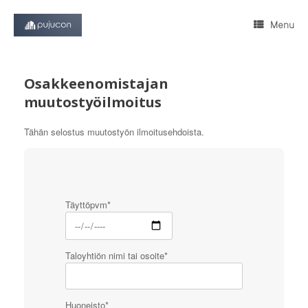
Skip
to
Menu
content
Osakkeenomistajan
muutostyöilmoitus
Tähän selostus muutostyön ilmoitusehdoista.
Täyttöpvm*
Taloyhtiön nimi tai osoite*
Huoneisto*