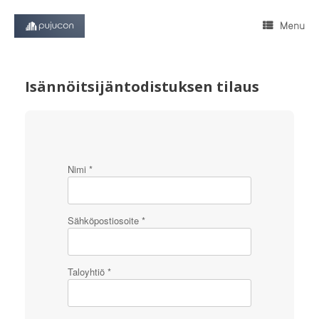
Skip
to
Menu
content
Isännöitsijäntodistuksen tilaus
Nimi *
Sähköpostiosoite *
Taloyhtiö *