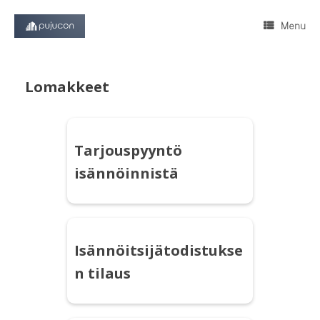
Skip
to
Menu
content
Lomakkeet
Tarjouspyyntö
isännöinnistä
Isännöitsijätodistukse
n tilaus